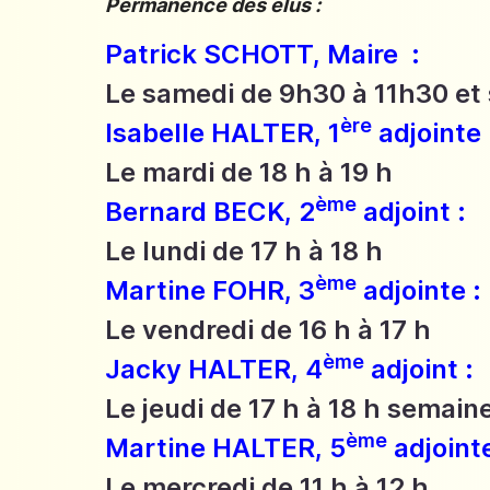
Permanence des élus :
Patrick SCHOTT, Maire :
Le samedi de 9h30 à 11h30 et
ère
Isabelle HALTER, 1
adjointe 
Le mardi de 18 h à 19 h
ème
Bernard BECK, 2
adjoint :
Le lundi de 17 h à 18 h
ème
Martine FOHR, 3
adjointe :
Le vendredi de 16 h à 17 h
ème
Jacky HALTER, 4
adjoint :
Le jeudi de 17 h à 18 h semaine
ème
Martine HALTER, 5
adjointe
Le mercredi de 11 h à 12 h