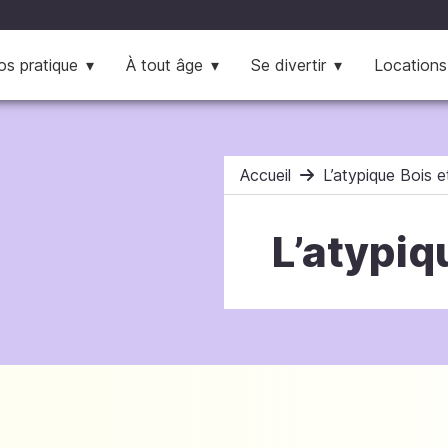
os pratique
À tout âge
Se divertir
Locations
Accueil
L’atypique Bois e
L’atypiq