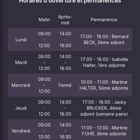
Horaires d'ouverture et permanences
Après-
Matin
Permanence
midi
09:00
14:00
17:00 - 18:00 : Bernard
Lundi
-
-
BECK, 2ème adjoint
12:00
18:00
09:00
14:00
17:00 - 18:00 : Isabelle
Mardi
-
-
Halter, 1ère adjointe
12:00
18:00
09:00
10:00 - 11:00 : Martine
Mercredi
-
Fermé
HALTER, 5ème adjointe
12:00
09:00
14:00
17:00 - 18:00 : Jacky
Jeudi
-
-
BRUCKER, 4ème
12:00
18:00
adjoint (semaine paire)
09:00
14:00
11:00 - 12:00 : Martine
Vendredi
-
-
FOHR, 3ème adjointe
12:00
16:30